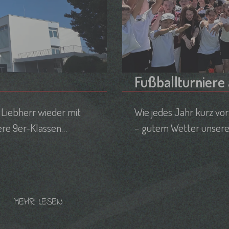
Fußballturniere
Liebherr wieder mit
Wie jedes Jahr kurz vo
ere 9er-Klassen
– gutem Wetter unsere F
n und die Arbeit bei der
traditionell unsere un
MEHR LESEN