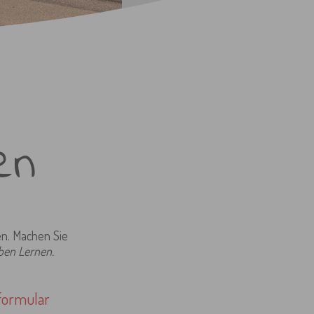
m
en
en. Machen Sie
en Lernen.
eformular