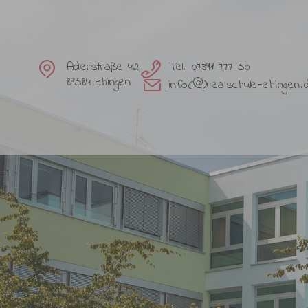
Adlerstraße 42,
Tel.: 07391 777 50
89584 Ehingen
info(@)realschule-ehingen.